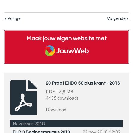
«
Vorige
Volgende
»
Maak jouw eigen website met
JouwWeb
23 Proef EHBO 50 plus krant - 2016
PDF – 3,8 MB
4435 downloads
Download
November 2018
21 nov 2018
12:39
EHBO Beginnerscursus 2019